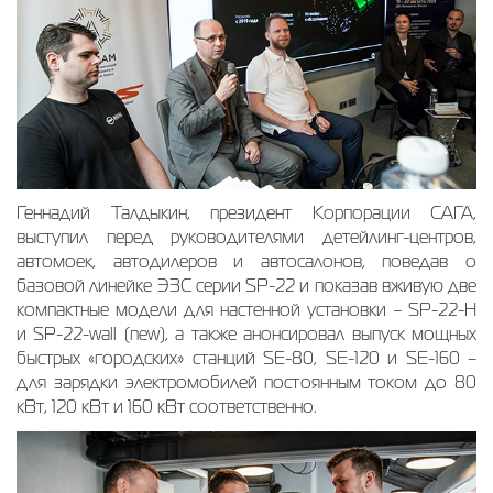
Геннадий Талдыкин, президент Корпорации САГА,
выступил перед руководителями детейлинг-центров,
автомоек, автодилеров и автосалонов, поведав о
базовой линейке ЭЗС серии SP-22 и показав вживую две
компактные модели для настенной установки – SP-22-H
и SP-22-wall (new), а также анонсировал выпуск мощных
быстрых «городских» станций SE-80, SE-120 и SE-160 –
для зарядки электромобилей постоянным током до 80
кВт, 120 кВт и 160 кВт соответственно.