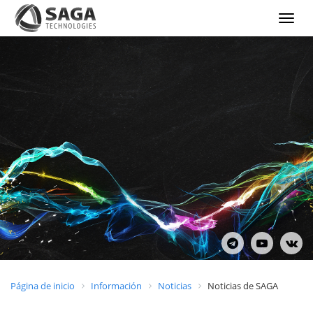
Show
menu
Página de inicio
Información
Noticias
Noticias de SAGA