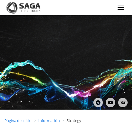
Show
menu
Página de inicio
Información
Strategy