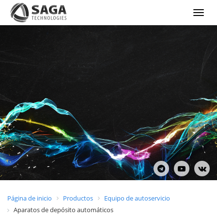
Show
menu
Página de inicio
Productos
Equipo de autoservicio
Aparatos de depósito automáticos