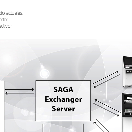
io actuales;
ado;
ectivo;