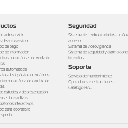
uctos
Seguridad
de autoservicio
Sistema de control y administración
s de autoservicio
acceso
po de pago
Sistema de videovigilancia
po de información
Sistema de seguridad y alarma cont
inas automáticas de venta de
incendios
tos
Soporte
ros automáticos
atos de depósito automáticos
Servicio de mantenimiento
ina automática de cambio de
Operadores e instrucciones
etas
Catálogo RAL
de estudios y de presentación
emas interactivos
ratorios interactivos
po para laboratorio
especial