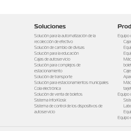
Soluciones
Prod
Solución para la automatización de la
Equipo 
recolección de efectivo
Caja
Solución de cambio de divisas
Equi
Solución para la educación
Equi
Cajas de autoservicio
Máqu
Solución para complejos de
bole
estacionamiento
Caje
Solución de transporte
Apar
Solución para estacionamientos municipales
Máqu
Cola electrónica
tarj
Solución de venta de boletos
Equipo 
Sistema InforKiosk
Sist
Sistema de control de los dispositivos de
Labo
autoservicio
Equi
Equipo 