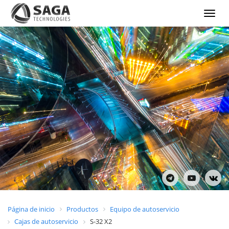
Show
menu
Página de inicio
Productos
Equipo de autoservicio
Cajas de autoservicio
S-32 X2