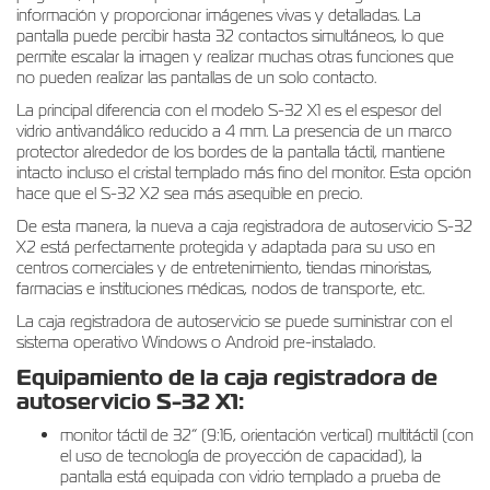
información y proporcionar imágenes vivas y detalladas. La
pantalla puede percibir hasta 32 contactos simultáneos, lo que
permite escalar la imagen y realizar muchas otras funciones que
no pueden realizar las pantallas de un solo contacto.
La principal diferencia con el modelo S-32 X1 es el espesor del
vidrio antivandálico reducido a 4 mm. La presencia de un marco
protector alrededor de los bordes de la pantalla táctil, mantiene
intacto incluso el cristal templado más fino del monitor. Esta opción
hace que el S-32 X2 sea más asequible en precio.
De esta manera, la nueva a caja registradora de autoservicio S-32
X2 está perfectamente protegida y adaptada para su uso en
centros comerciales y de entretenimiento, tiendas minoristas,
farmacias e instituciones médicas, nodos de transporte, etc.
La caja registradora de autoservicio se puede suministrar con el
sistema operativo Windows o Android pre-instalado.
Equipamiento de la caja registradora de
autoservicio S-32 X1:
monitor táctil de 32” (9:16, orientación vertical) multitáctil (con
el uso de tecnología de proyección de capacidad), la
pantalla está equipada con vidrio templado a prueba de