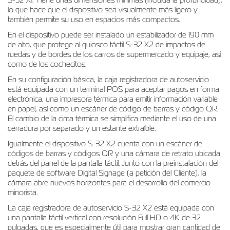
lo que hace que el dispositivo sea visualmente más ligero y
también permite su uso en espacios más compactos.
En el dispositivo puede ser instalado un estabilizador de 190 mm
de alto, que protege al quiosco táctil S-32 X2 de impactos de
ruedas y de bordes de los carros de supermercado y equipaje, así
como de los cochecitos.
En su configuración básica, la caja registradora de autoservicio
está equipada con un terminal POS para aceptar pagos en forma
electrónica, una impresora térmica para emitir información variable
en papel, así como un escáner de código de barras y código QR.
El cambio de la cinta térmica se simplifica mediante el uso de una
cerradura por separado y un estante extraíble.
Igualmente el dispositivo S-32 X2 cuenta con un escáner de
códigos de barras y códigos QR y una cámara de retrato ubicada
detrás del panel de la pantalla táctil. Junto con la preinstalación del
paquete de software Digital Signage (a petición del Cliente), la
cámara abre nuevos horizontes para el desarrollo del comercio
minorista.
La caja registradora de autoservicio S-32 X2 está equipada con
una pantalla táctil vertical con resolución Full HD o 4K de 32
pulgadas, que es especialmente útil para mostrar gran cantidad de