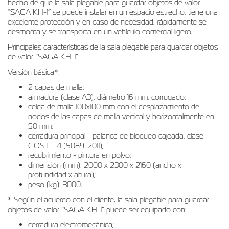
hecho de que la sala plegable para guardar objetos de valor
“SAGA KH-1” se puede instalar en un espacio estrecho, tiene una
excelente protección y en caso de necesidad, rápidamente se
desmonta y se transporta en un vehículo comercial ligero.
Principales características de la sala plegable para guardar objetos
de valor “SAGA KH-1”:
Versión básica*:
2 capas de malla;
armadura (clase A3), diámetro 16 mm, corrugado;
celda de malla 100x100 mm con el desplazamiento de
nodos de las capas de malla vertical y horizontalmente en
50 mm;
cerradura principal - palanca de bloqueo cajeada, clase
GOST - 4 (5089-2011),
recubrimiento - pintura en polvo;
dimensión (mm): 2000 х 2300 х 2160 (ancho х
profundidad х altura);
peso (kg): 3000.
* Según el acuerdo con el cliente, la sala plegable para guardar
objetos de valor “SAGA KH-1” puede ser equipado con:
cerradura electromecánica;