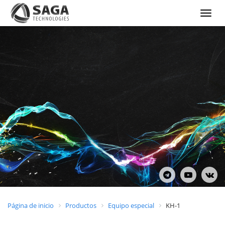
Show
menu
Página de inicio
Productos
Equipo especial
KH-1