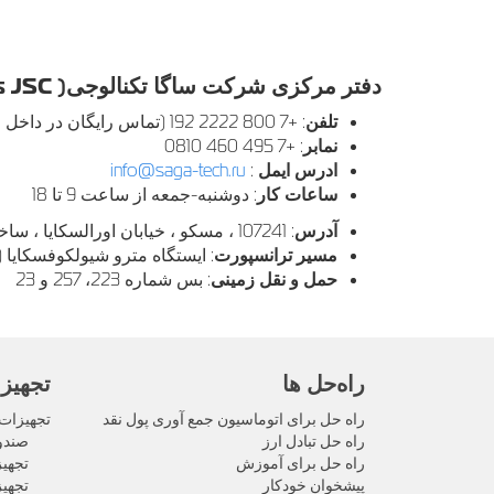
دفتر مرکزی شرکت ساگا تکنالوجی( SAGA Technologies JSC)
تلفن
: +7 800 2222 192 (تماس رایگان در داخل روسیه)، +7 495 987 1120
نمابر
: +7 495 460 0810
ادرس ایمل
:
info@saga-tech.ru
ساعات کار
: دوشنبه-جمعه از ساعت 9 تا 18
آدرس
: 107241 ، مسکو ، خیابان اورالسکایا ، ساختمان 21
مسیر ترانسپورت
: ایستگاه مترو شیولکوفسکایا ( Schelkovskaya
حمل و نقل زمینی
: بس شماره 223، 257 و 23
راه‌حل‌ ها
تجهیز
راه حل برای اتوماسیون جمع آوری پول نقد
تجهیزات 
راه حل تبادل ارز
صندو
راه حل برای آموزش
تجهی
پیشخوان خودکار
تجهیز