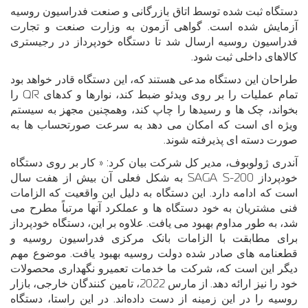
دستگاه ثبت شده توسط اتاق بازرگانی و صنعت فدراسیون روسیه
آزمایش شده است. گواهی آزمون به وزارت صنعت و تجارت
فدراسیون روسیه ارسال شد تا دستگاه خودپرداز در رجیستری
کالاهای داخلی ثبت شود.
طراحان این دستگاه مدعی هستند که، این دستگاه قادر خواهد بود
تمام عملیات را بر روی ویدئو ضبط کند، نوارها و کدهای QR را
بخواند، چک ها و رسیدها را چاپ کند، وهمچنین مجهز به سیستم
ویژه ای است که امکان می دهد به سرعت صورتحساب ها به
صورت دسته ای پذیرفته شوند.
آندری ژولوبوف، مدیر کل شرکت بیان کرد: « کار بر روی دستگاه
خودپرداز SAGA S-200 به شکل فعلی آن بیش از هفت سال
است که ادامه دارد. این دستگاه به دلیل این واقعیت که الزامات
فنی مشتریان به خود دستگاه ها و عملکرد آنها مرتباً مطرح می
شد، به طور مداوم بهبود می یافت. علاوه بر این، دستگاه خودپرداز
برای مطابقت با الزامات بانک مرکزی فدراسیون روسیه و
قطعنامه های صادر شده دولت روسیه بهبود یافت. موضوع مهم
دیگر این است که، شرکت ما خدمات تعمیرو نگهداری محصولات
خود را نیز ارائه دهد. از مارس 2022، تامین کنندگان خارجی، بازار
روسیه را در این زمینه از دست داده‌اند. در این راستا، دستگاه