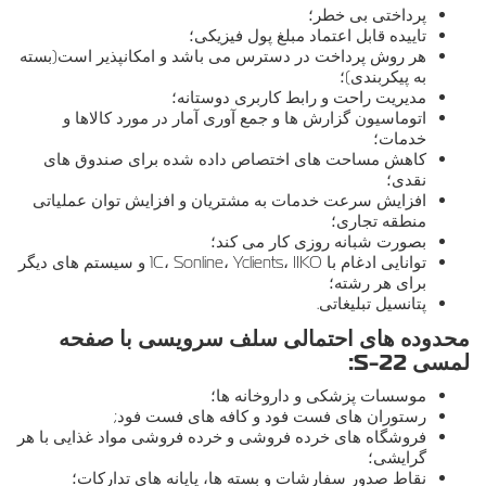
پرداختی بی خطر؛
تاییده قابل اعتماد مبلغ پول فیزیکی؛
هر روش پرداخت در دسترس می باشد و امکانپذیر است(بسته
به پیکربندی)؛
مدیریت راحت و رابط کاربری دوستانه؛
اتوماسیون گزارش ها و جمع آوری آمار در مورد کالاها و
خدمات؛
کاهش مساحت های اختصاص داده شده برای صندوق های
نقدی؛
افزایش سرعت خدمات به مشتریان و افزایش توان عملیاتی
منطقه تجاری؛
بصورت شبانه روزی کار می کند؛
توانایی ادغام با 1C، Sonline، Yclients، IIKO و سیستم های دیگر
برای هر رشته؛
پتانسیل تبلیغاتی.
محدوده های احتمالی سلف سرویسی با صفحه
لمسی S-22:
موسسات پزشکی و داروخانه ها؛
رستوران های فست فود و کافه های فست فود;
فروشگاه های خرده فروشی و خرده فروشی مواد غذایی با هر
گرایشی؛
نقاط صدور سفارشات و بسته ها، پایانه های تدارکات؛