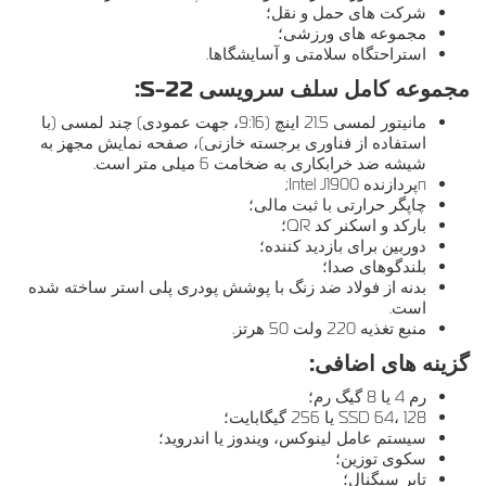
شرکت های حمل و نقل؛
مجموعه های ورزشی؛
استراحتگاه سلامتی و آسایشگاها.
مجموعه کامل سلف سرویسی S-22:
مانیتور لمسی 21.5 اینچ (9:16، جهت عمودی) چند لمسی (با
استفاده از فناوری برجسته خازنی)، صفحه نمایش مجهز به
شیشه ضد خرابکاری به ضخامت 6 میلی متر است.
пپردازنده Intel J1900;
چاپگر حرارتی با ثبت مالی؛
بارکد و اسکنر کد QR؛
دوربین برای بازدید کننده؛
بلندگوهای صدا؛
بدنه از فولاد ضد زنگ با پوشش پودری پلی استر ساخته شده
است.
منبع تغذیه 220 ولت 50 هرتز.
گزینه های اضافی:
رم 4 یا 8 گیگ رم؛
SSD 64، 128 یا 256 گیگابایت؛
سیستم عامل لینوکس، ویندوز یا اندروید؛
سکوی توزین؛
تاپر سیگنال؛