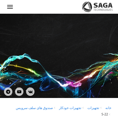
Show
menu
خانه
تجهیزات
تجهیزات خودکار
صندوق های سلف سرویس
S-22